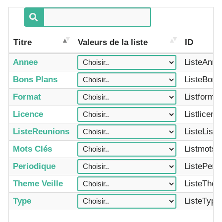
Titre
Valeurs de la liste
ID
Annee
ListeAnne
Bons Plans
ListeBons
Format
Listforma
Licence
Listlicenc
ListeReunions
ListeListe
Mots Clés
ListmotsC
Periodique
ListePeri
Theme Veille
ListeThem
Type
ListeType