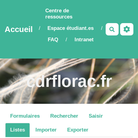
Aller au contenu principal
Centre de
ressources
Accueil
Espace étudiant.es
/
/
Recherch
FAQ
Intranet
/
cdrflorac.fr
Formulaires
Rechercher
Saisir
Listes
Importer
Exporter