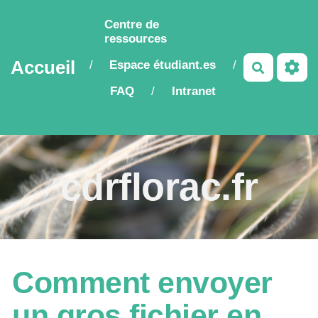
Aller au contenu principal
Centre de
ressources
Accueil
Espace étudiant.es
/
/
Recherch
FAQ
Intranet
/
cdrflorac.fr
Comment envoyer
un gros fichier en