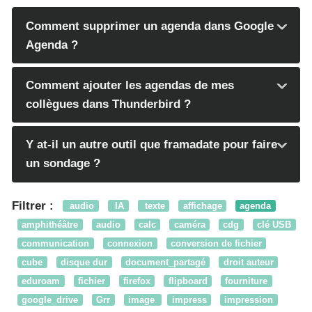
Comment supprimer un agenda dans Google
Agenda ?
Comment ajouter les agendas de mes
collègues dans Thunderbird ?
Y at-il un autre outil que framadate pour faire
un sondage ?
Filtrer :
audio
IA
texte
affichage
agenda
amphithéâtre
audio
calc
caméra
cdg
clé USB
communication
connexion
conversion de fichier
cube
disque dur
document_partagé
droit auteur
eduroam
fichier
firefox
flipboard
fourniture
google_drive
Grr
image
impress
impression