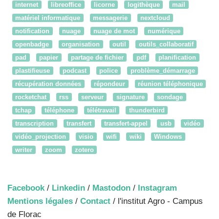
internet
libreoffice
licorne
logithèque
mail
matériel informatique
messagerie
nextcloud
notification
nuage
nuage de mot
numérique
openbadge
organisation
outil
outils_collaboratif
pad
papier
partage de fichier
pdf
planification
plastifieuse
podcast
police
problème_démarrage
récupération données
répondeur
réunion téléphonique
rocketchat
rss
serveur
signature
sondage
tchap
téléphone
télétravail
thunderbird
transcription
transfert
transfert-appel
usb
vidéo
vidéo_projection
visio
wifi
wiki
Windows
writer
zoom
zotero
Facebook
/
Linkedin
/
Mastodon
/
Instagram
Mentions légales
/
Contact
/ l'institut Agro - Campus
de Florac