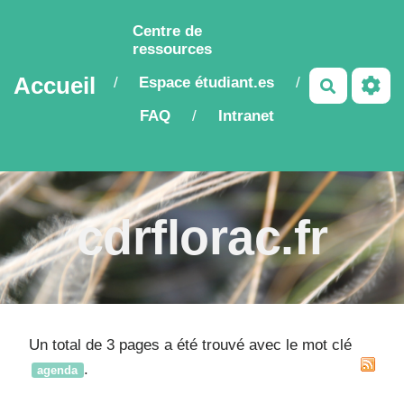
Aller au contenu principal
Centre de
ressources
Accueil
Espace étudiant.es
/
/
Recherch
FAQ
Intranet
/
cdrflorac.fr
Un total de 3 pages a été trouvé avec le mot clé
.
agenda